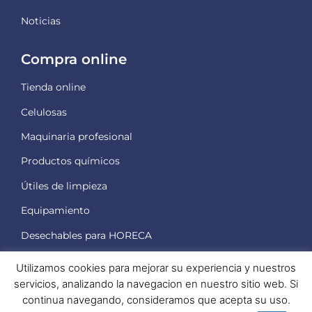
Noticias
Compra online
Tienda online
Celulosas
Maquinaria
profesional
Productos
químicos
Útiles
de limpieza
Equipamiento
Desechables
para HORECA
Utilizamos cookies para mejorar su experiencia y nuestros
Profesionales
servicios, analizando la navegacion en nuestro sitio web. Si
continua navegando, consideramos que acepta su uso.
Acceso mayoristas