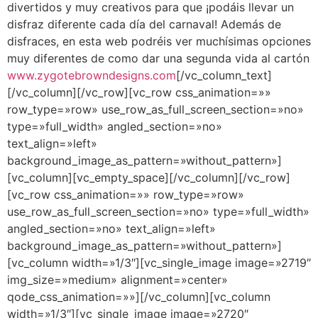
divertidos y muy creativos para que ¡podáis llevar un
disfraz diferente cada día del carnaval! Además de
disfraces, en esta web podréis ver muchísimas opciones
muy diferentes de como dar una segunda vida al cartón
www.zygotebrowndesigns.com
[/vc_column_text]
[/vc_column][/vc_row][vc_row css_animation=»»
row_type=»row» use_row_as_full_screen_section=»no»
type=»full_width» angled_section=»no»
text_align=»left»
background_image_as_pattern=»without_pattern»]
[vc_column][vc_empty_space][/vc_column][/vc_row]
[vc_row css_animation=»» row_type=»row»
use_row_as_full_screen_section=»no» type=»full_width»
angled_section=»no» text_align=»left»
background_image_as_pattern=»without_pattern»]
[vc_column width=»1/3″][vc_single_image image=»2719″
img_size=»medium» alignment=»center»
qode_css_animation=»»][/vc_column][vc_column
width=»1/3″][vc_single_image image=»2720″