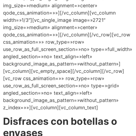
img_size=»medium» alignment=»center»
qode_css_animation=»»][/vc_column][vc_column
width=»1/3″][vc_single_image image=»2721″
img_size=»medium» alignment=»center»
qode_css_animation=»»][/vc_column][/vc_row][vc_row
css_animation=»» row_type=»row»
use_row_as_full_screen_section=»no» type=»full_width»
angled_section=»no» text_align=»left»
background_image_as_pattern=»without_pattern»]
[vc_column][vc_empty_space][/vc_column][/vc_row]
[vc_row css_animation=»» row_type=»row»
use_row_as_full_screen_section=»no» type=»grid»
angled_section=»no» text_align=»left»
background_image_as_pattern=»without_pattern»
z_index=»»][vc_column][vc_column_text]
Disfraces con botellas o
envases