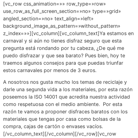
[vc_row css_animation=»» row_type=»row»
use_row_as_full_screen_section=»no» type=»grid»
angled_section=»no» text_align=»left»
background_image_as_pattern=»without_pattern»
z_index=»»][vc_column][vc_column_text]Ya estamos en
carnaval y si aún no tienes disfraz seguro que esta
pregunta está rondando por tu cabeza, ¿De qué me
puedo disfrazar y que sea barato? Pues bien, hoy te
traemos algunos consejos para que puedas triunfar
estos carnavales por menos de 3 euros.
A nosotros nos gusta mucho los temas de reciclaje y
darle una segunda vida a los materiales, por esta razón
poseemos la ISO 14001 que acredita nuestra actividad
como respetuosa con el medio ambiente. Por esta
razón te vamos a proponer disfraces baratos con los
materiales que tengas por casa como bolsas de la
compra, cajas de cartón o envases vacíos.
[/vc_column_text][/vc_column][/vc_row][vc_row