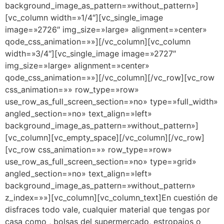
background_image_as_pattern=»without_pattern»]
[vc_column width=»1/4″][vc_single_image
image=»2726″ img_size=»large» alignment=»center»
qode_css_animation=»»][/vc_column][vc_column
width=»3/4″][vc_single_image image=»2727″
img_size=»large» alignment=»center»
qode_css_animation=»»][/vc_column][/vc_row][vc_row
css_animation=»» row_type=»row»
use_row_as_full_screen_section=»no» type=»full_width»
angled_section=»no» text_align=»left»
background_image_as_pattern=»without_pattern»]
[vc_column][vc_empty_space][/vc_column][/vc_row]
[vc_row css_animation=»» row_type=»row»
use_row_as_full_screen_section=»no» type=»grid»
angled_section=»no» text_align=»left»
background_image_as_pattern=»without_pattern»
z_index=»»][vc_column][vc_column_text]En cuestión de
disfraces todo vale, cualquier material que tengas por
casa como , bolsas del supermercado, estropajos o