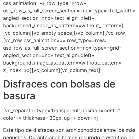
css_animation=»» row_type=»row»
use_row_as_full_screen_section=»no» type=»full_width»
angled_section=»no» text_align=»left»
background_image_as_pattern=»without_pattern»]
[vc_column][vc_empty_space][/vc_column][/vc_row]
[vc_row css_animation=»» row_type=»row»
use_row_as_full_screen_section=»no» type=»grid»
angled_section=»no» text_align=»left»
background_image_as_pattern=»without_pattern»
z_index=»»][vc_column][vc_column_text]
Disfraces con bolsas de
basura
[vc_separator type=’transparent’ position=’center’
color=» thickness=’30px’ up=» down=»]
Este tipo de disfraces son archiconocidos entre los más
pequeños. Durante años hemos recurrido a este tipo de