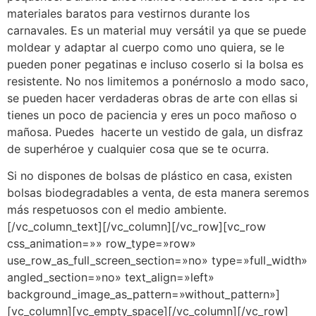
materiales baratos para vestirnos durante los
carnavales. Es un material muy versátil ya que se puede
moldear y adaptar al cuerpo como uno quiera, se le
pueden poner pegatinas e incluso coserlo si la bolsa es
resistente. No nos limitemos a ponérnoslo a modo saco,
se pueden hacer verdaderas obras de arte con ellas si
tienes un poco de paciencia y eres un poco mañoso o
mañosa. Puedes hacerte un vestido de gala, un disfraz
de superhéroe y cualquier cosa que se te ocurra.
Si no dispones de bolsas de plástico en casa, existen
bolsas biodegradables a venta, de esta manera seremos
más respetuosos con el medio ambiente.
[/vc_column_text][/vc_column][/vc_row][vc_row
css_animation=»» row_type=»row»
use_row_as_full_screen_section=»no» type=»full_width»
angled_section=»no» text_align=»left»
background_image_as_pattern=»without_pattern»]
[vc_column][vc_empty_space][/vc_column][/vc_row]