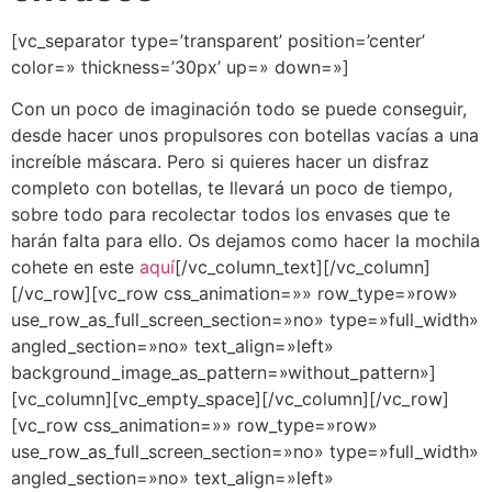
[vc_separator type=’transparent’ position=’center’
color=» thickness=’30px’ up=» down=»]
Con un poco de imaginación todo se puede conseguir,
desde hacer unos propulsores con botellas vacías a una
increíble máscara. Pero si quieres hacer un disfraz
completo con botellas, te llevará un poco de tiempo,
sobre todo para recolectar todos los envases que te
harán falta para ello. Os dejamos como hacer la mochila
cohete en este
aquí
[/vc_column_text][/vc_column]
[/vc_row][vc_row css_animation=»» row_type=»row»
use_row_as_full_screen_section=»no» type=»full_width»
angled_section=»no» text_align=»left»
background_image_as_pattern=»without_pattern»]
[vc_column][vc_empty_space][/vc_column][/vc_row]
[vc_row css_animation=»» row_type=»row»
use_row_as_full_screen_section=»no» type=»full_width»
angled_section=»no» text_align=»left»