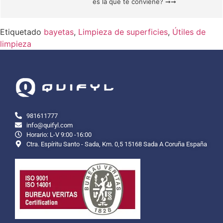
es la que te conviene? ➞➞
Etiquetado
bayetas
,
Limpieza de superficies
,
Útiles de
limpieza
981611777
info@quifyl.com
Horario: L-V 9:00 -16:00
Ctra. Espíritu Santo - Sada, Km. 0,5 15168 Sada A Coruña España