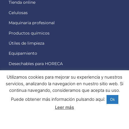
Tienda online
Celulosas
Maquinaria
profesional
Productos
químicos
Útiles
de limpieza
Equipamiento
Desechables
para HORECA
Utilizamos cookies para mejorar su experiencia y nuestros
Profesionales
servicios, analizando la navegacion en nuestro sitio web. Si
continua navegando, consideramos que acepta su uso.
Acceso mayoristas
Puede obtener más información pulsando aquí:
Ok
Solicitar acceso B2B
Leer más
Ya soy cliente B2B
Pago fácil